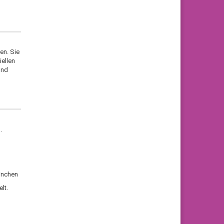
en. Sie
iellen
und
.
inchen
lt.