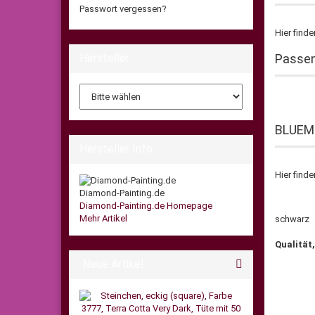
Passwort vergessen?
Hier find
Hersteller
Passen
BLUEME
Hersteller Info
Hier find
Diamond-Painting.de
Diamond-Painting.de Homepage
Mehr Artikel
schwa
Qualität,
Neue Artikel