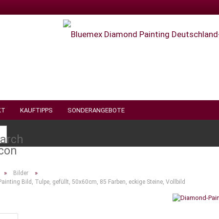
KT
KAUFTIPPS
SONDERANGEBOTE
Suche...
»
»
Bilder
inting Bild, Tulpe, gefüllt, 50x60cm, 85 Farben, eckige Steine, Vollbild