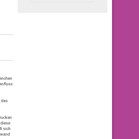
einchen
influss
d das
drucken
 diese
t sich
inwand