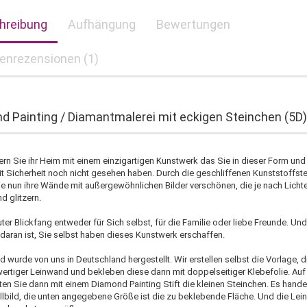
hreibung
Aufhängung
Bewertungen
enrezensionen (1)
d Painting / Diamantmalerei mit eckigen Steinchen (5D)
rn Sie ihr Heim mit einem einzigartigen Kunstwerk das Sie in dieser Form und
mit Sicherheit noch nicht gesehen haben. Durch die geschliffenen Kunststoffst
e nun ihre Wände mit außergewöhnlichen Bilder verschönen, die je nach Lichte
d glitzern.
ter Blickfang entweder für Sich selbst, für die Familie oder liebe Freunde. Un
daran ist, Sie selbst haben dieses Kunstwerk erschaffen.
d wurde von uns in Deutschland hergestellt. Wir erstellen selbst die Vorlage, 
ertiger Leinwand und bekleben diese dann mit doppelseitiger Klebefolie. Auf
zten Sie dann mit einem Diamond Painting Stift die kleinen Steinchen. Es handel
llbild, die unten angegebene Größe ist die zu beklebende Fläche. Und die Le