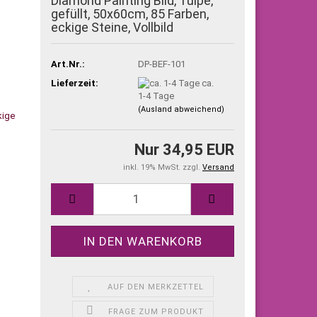
Diamond Painting Bild, Tulpe,
gefüllt, 50x60cm, 85 Farben,
eckige Steine, Vollbild
Art.Nr.:
DP-BEF-101
Lieferzeit:
ca.
1-4 Tage
(Ausland abweichend)
Nur 34,95 EUR
inkl. 19% MwSt. zzgl.
Versand
AUF DEN MERKZETTEL
FRAGE ZUM PRODUKT