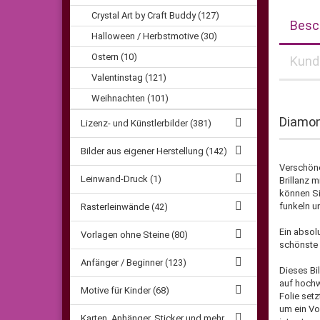
Crystal Art by Craft Buddy (127)
Besc
Halloween / Herbstmotive (30)
Ostern (10)
Kund
Valentinstag (121)
Weihnachten (101)
Diamon
Lizenz- und Künstlerbilder (381)
Bilder aus eigener Herstellung (142)
Verschöne
Leinwand-Druck (1)
Brillanz 
können Si
funkeln un
Rasterleinwände (42)
Ein absolu
Vorlagen ohne Steine (80)
schönste 
Anfänger / Beginner (123)
Dieses Bil
auf hochw
Motive für Kinder (68)
Folie set
um ein Vo
Karten, Anhänger, Sticker und mehr