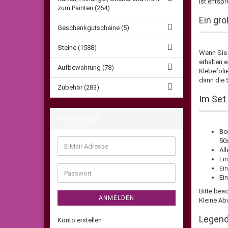
ist entsp
zum Painten (264)
Ein gro
Geschenkgutscheine (5)
Steine (1588)
Wenn Sie 
erhalten 
Aufbewahrung (78)
Klebefolie
dann die S
Zubehör (283)
Im Set 
Kundenlogin
Be
50
E-
Al
Mail-
Ei
Adresse
Ei
Passwort
Ei
Bitte bea
ANMELDEN
Kleine Ab
Legen
Konto erstellen