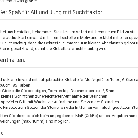
rechend etwas größer.
ßer Spaß für Alt und Jung mit Suchtfaktor
bei uns bestellen, bekommen Sie alles um sofort mit ihrem neuen Bild zu start
eine bedruckte Leinwand mit Ihrem bestelltem Motiv und beklebt mit einer spez
. Es ist wichtig, dass die Schutzfolie immer nur in kleinen Abschnitten gelöst 
teine gesetzt wird, damit die Klebefläche nicht staubig wird.
enthalten:
druckte Leinwand mit aufgebrachter Klebefolie, Motiv gefüllte Tulpe, Größe ca
x60cm, 85 Farben
le Steine die Sie benötigen, Form: eckig, Durchmesser: ca. 2,5mm
n kleines Schiffchen zur erleichterter Aufnahme der Steinchen
n spezieller Stift mit Wachs zur Aufnahme und Setzen der Steinchen
ne Pinzette zum Setzen der Steinchen oder Entfernen von falsch gesetzten Ste
chten Sie, dass es sich beim angegebenen Maß (Größe) um ca. Angaben hande
weichungen (max. 10mm) sind möglich.
de