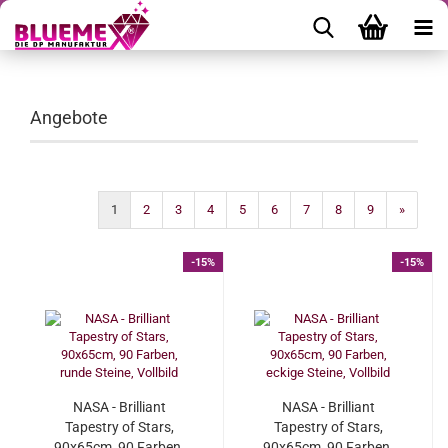
Angebote
1
2
3
4
5
6
7
8
9
»
-15%
-15%
NASA - Brilliant
NASA - Brilliant
Tapestry of Stars,
Tapestry of Stars,
90x65cm, 90 Farben,
90x65cm, 90 Farben,