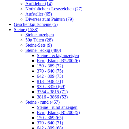
Aufkleber (14)
Notizbücher / Lesezeichen (27)
Aufsteller (65)
Diverses zum Painten (79)
Geschenkgutscheine (5)
Steine (1588)
Steine anzeigen
50g Tüten (28)
Steine-Sets (9)
Steine - eckig (480)
Steine - eckig anzeigen
Ecru, Blank, B5200 (6)
150 - 369 (72)
370 - 640 (75)
642 - 809 (73)
813 - 938 (71)
939 - 3350 (69)
3354 - 3815 (71)
3816 - 3866 (53)
Steine - rund (457)
Steine - rund anzeigen
Ecru, Blank, B5200 (5)
150 - 369 (65)
370 - 640 (71)
642 - 809 (68)