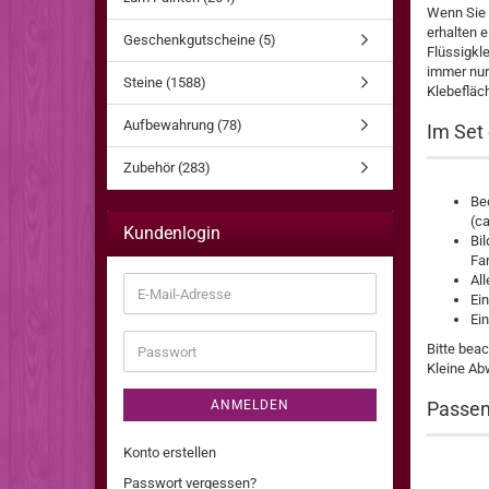
Wenn Sie b
erhalten e
Geschenkgutscheine (5)
Flüssigkle
immer nur 
Steine (1588)
Klebefläch
Aufbewahrung (78)
Im Set 
Zubehör (283)
Bed
(ca
Kundenlogin
Bi
Far
Al
E-
Ein
Mail-
Ei
Adresse
Bitte bea
Passwort
Kleine Ab
ANMELDEN
Passen
Konto erstellen
Passwort vergessen?