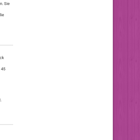
n. Sie
lie
ock
 45
.