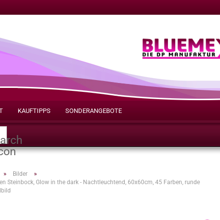
T
KAUFTIPPS
SONDERANGEBOTE
Suche...
»
»
Bilder
en Steinbock, Glow in the dark - Nachtleuchtend, 60x60cm, 45 Farben, runde
lbild