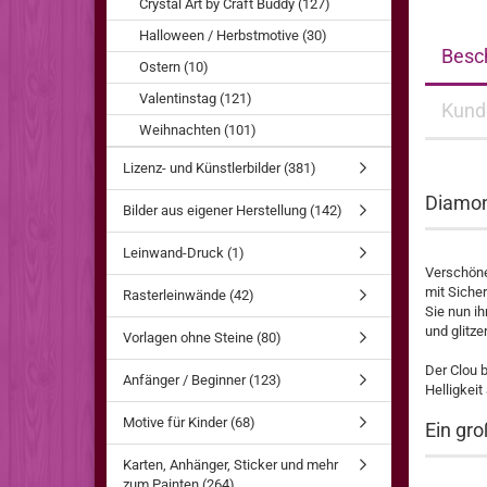
Crystal Art by Craft Buddy (127)
Halloween / Herbstmotive (30)
Besc
Ostern (10)
Valentinstag (121)
Kund
Weihnachten (101)
Lizenz- und Künstlerbilder (381)
Diamon
Bilder aus eigener Herstellung (142)
Leinwand-Druck (1)
Verschöner
mit Siche
Rasterleinwände (42)
Sie nun i
und glitze
Vorlagen ohne Steine (80)
Der Clou b
Anfänger / Beginner (123)
Helligkeit
Motive für Kinder (68)
Ein gro
Karten, Anhänger, Sticker und mehr
zum Painten (264)