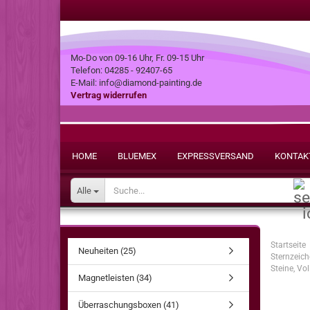
Mo-Do von 09-16 Uhr, Fr. 09-15 Uhr
Telefon: 04285 - 92407-65
E-Mail: info@diamond-painting.de
Vertrag widerrufen
HOME
BLUEMEX
EXPRESSVERSAND
KONTAK
Alle
Startseite
Neuheiten (25)
Sternzeich
Steine, Vol
Magnetleisten (34)
Überraschungsboxen (41)