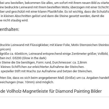
ei uns bestellen, bekommen Sie alles, um sofort mit ihrem neuen Bild zu starte
ine bedruckte Leinwand mit Ihrem bestellten Motiv, überzogen mit einer Schicht
ber und geschützt mit einer klaren Plastikfolie. Es ist wichtig, dass die Schutzfo
in kleinen Abschnitten gelöst und dann die Steine gesetzt werden, damit die
e nicht staubig wird.
enthalten:
ruckte Leinwand mit Flüssigkleber, mit klarer Folie, Motiv Sternzeichen Steinb
pricorn)
ldgröße ca. 60x60cm, Leinwand entsprechend einige Zentimeter größer, Vollbild,
ben incl. G5200 (Glow in the dark)
le Steine die Sie benötigen, Form: rund, Durchmesser: ca. 2,8mm
 kleines Schiffchen zur erleichterter Aufnahme der Steinchen.
n spezieller Stift mit Wachs zur Aufnahme und Setzen der Steinchen.
chten Sie, dass es sich beim angegebenen Maß (Größe) um ca. Angaben handelt
weichungen (max. 10mm) sind möglich.
de Vollholz-Magnetleiste für Diamond Painting Bilder