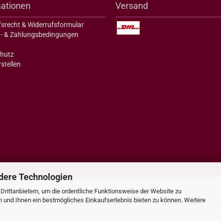
mationen
Versand
fsrecht & Widerrufsformular
- & Zahlungsbedingungen
hutz
stellen
dere Technologien
chland.de
rittanbietern, um die ordentliche Funktionsweise der Website zu
05.08.26
03.08.26
▼
▼
n und Ihnen ein bestmögliches Einkaufserlebnis bieten zu können. Weitere
Gute Preise, schnelle
BLUEME
Lieferung.
DHL WA