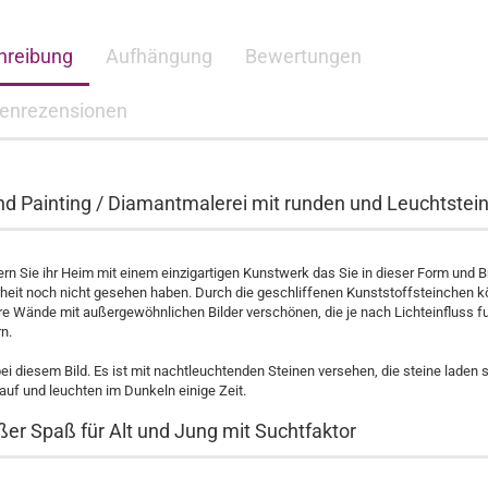
hreibung
Aufhängung
Bewertungen
enrezensionen
d Painting / Diamantmalerei mit runden und Leuchtstei
n Sie ihr Heim mit einem einzigartigen Kunstwerk das Sie in dieser Form und Br
rheit noch nicht gesehen haben. Durch die geschliffenen Kunststoffsteinchen 
hre Wände mit außergewöhnlichen Bilder verschönen, die je nach Lichteinfluss f
rn.
ei diesem Bild. Es ist mit nachtleuchtenden Steinen versehen, die steine laden s
 auf und leuchten im Dunkeln einige Zeit.
ßer Spaß für Alt und Jung mit Suchtfaktor