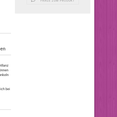
FRAGE ZUM PRODUKT
nen
illanz
können
unkeln
ich bei