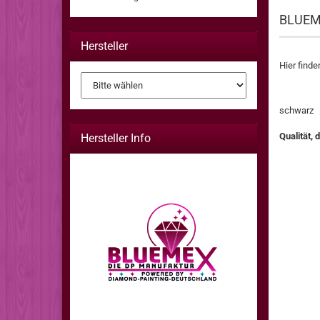
BLUEME
Hersteller
Hier find
schwa
Qualität, 
Hersteller Info