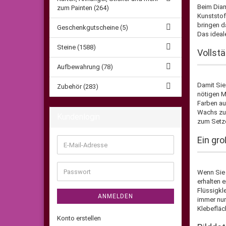
Beim Diam
zum Painten (264)
Kunststof
bringen d
Geschenkgutscheine (5)
Das ideal
Steine (1588)
Vollstä
Aufbewahrung (78)
Damit Sie
Zubehör (283)
nötigen M
Farben au
Wachs zum
Kundenlogin
zum Setzen
Ein gro
E-
Mail-
Adresse
Passwort
Wenn Sie 
erhalten 
Flüssigkle
ANMELDEN
immer nur
Klebefläc
Konto erstellen