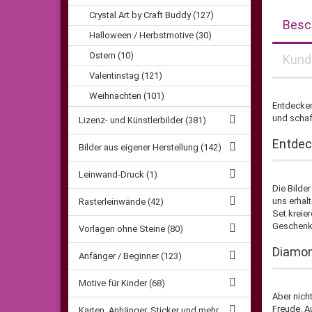
Crystal Art by Craft Buddy (127)
Besc
Halloween / Herbstmotive (30)
Ostern (10)
Kund
Valentinstag (121)
Weihnachten (101)
Entdecken
und schaf
Lizenz- und Künstlerbilder (381)
Entdec
Bilder aus eigener Herstellung (142)
Leinwand-Druck (1)
Die Bilde
uns erhal
Rasterleinwände (42)
Set kreie
Geschenk 
Vorlagen ohne Steine (80)
Diamon
Anfänger / Beginner (123)
Motive für Kinder (68)
Aber nich
Freude. A
Karten, Anhänger, Sticker und mehr