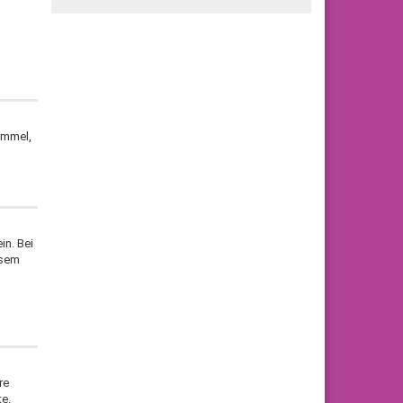
immel,
in. Bei
esem
re
e.