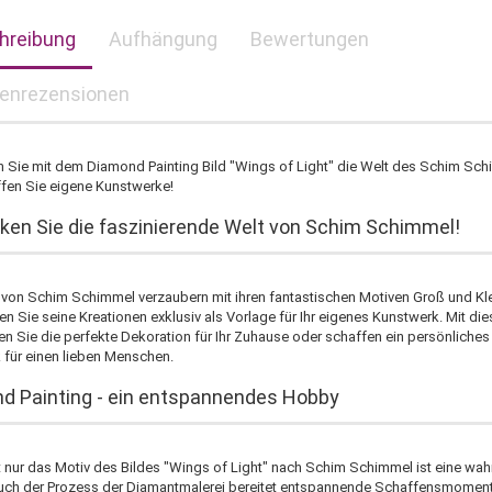
hreibung
Aufhängung
Bewertungen
enrezensionen
 Sie mit dem Diamond Painting Bild "Wings of Light" die Welt des Schim Sch
fen Sie eigene Kunstwerke!
ken Sie die faszinierende Welt von Schim Schimmel!
r von Schim Schimmel verzaubern mit ihren fantastischen Motiven Groß und Kle
ten Sie seine Kreationen exklusiv als Vorlage für Ihr eigenes Kunstwerk. Mit di
ren Sie die perfekte Dekoration für Ihr Zuhause oder schaffen ein persönliches
für einen lieben Menschen.
d Painting - ein entspannendes Hobby
t nur das Motiv des Bildes "Wings of Light" nach Schim Schimmel ist eine wah
uch der Prozess der Diamantmalerei bereitet entspannende Schaffensmoment