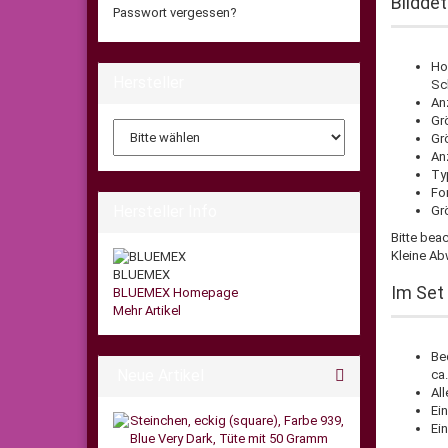
Bilddet
Passwort vergessen?
Ho
Hersteller
Sc
An
Gr
Grö
An
Typ
Fo
Hersteller Info
Gr
Bitte bea
Kleine Ab
BLUEMEX
Im Set 
BLUEMEX Homepage
Mehr Artikel
Bed
Neue Artikel
ca
Al
Ei
Ei