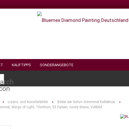
KT
KAUFTIPPS
SONDERANGEBOTE
Suche...
»
»
»
Lizenz- und Künstlerbilder
Bilder der Schim Schimmel Kollektion
mmel, Wings of Light, 70x90cm, 55 Farben, runde Steine, Vollbild