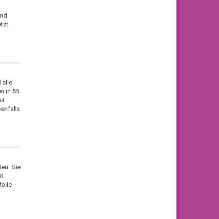
s
und
tzt.
 alle
n in 55
it
enfalls
ten. Sie
ht
folie