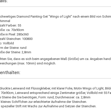
ails:
chwertiges Diamond Painting-Set "Wings of Light" nach einem Bild von Schi
himmel
zahl Farben: 55
öße: ca. 70x90cm
ße in Pixel: 280x360
zahl Steinchen: 100800
: Vollbild
rm der Steine: rund
öße der Steine: 2,8mm
chten Sie, dass es sich beim angegebenen Maß (Größe) um ca. Angaben hande
weichungen (max. 10mm) sind möglich.
enthalten:
ruckte Leinwand mit Flüssigkleber, mit klarer Folie, Motiv Wings of Light, Bil
. 70x90cm, Leinwand entsprechend einige Zentimeter größer, Vollbild mit 55 F
le Steine die Sie benötigen, Form: rund, Durchmesser: ca. 2,8mm
n kleines Schiffchen zur erleichterter Aufnahme der Steinchen.
n spezieller Stift mit Wachs zur Aufnahme und Setzen der Steinchen.