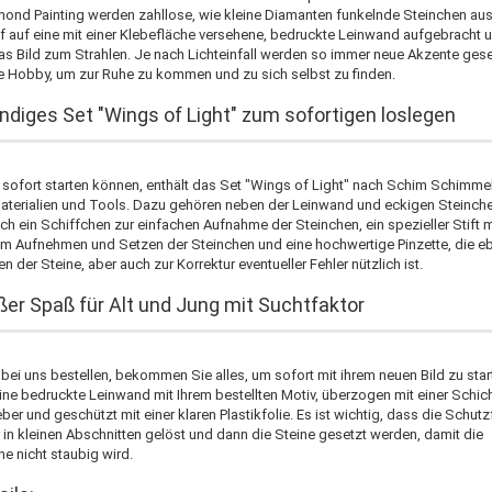
ond Painting werden zahllose, wie kleine Diamanten funkelnde Steinchen au
f auf eine mit einer Klebefläche versehene, bedruckte Leinwand aufgebracht 
as Bild zum Strahlen. Je nach Lichteinfall werden so immer neue Akzente gese
e Hobby, um zur Ruhe zu kommen und zu sich selbst zu finden.
ndiges Set "Wings of Light" zum sofortigen loslegen
 sofort starten können, enthält das Set "Wings of Light" nach Schim Schimmel
aterialien und Tools. Dazu gehören neben der Leinwand und eckigen Steinche
ch ein Schiffchen zur einfachen Aufnahme der Steinchen, ein spezieller Stift m
 Aufnehmen und Setzen der Steinchen und eine hochwertige Pinzette, die eb
 der Steine, aber auch zur Korrektur eventueller Fehler nützlich ist.
ßer Spaß für Alt und Jung mit Suchtfaktor
bei uns bestellen, bekommen Sie alles, um sofort mit ihrem neuen Bild zu star
eine bedruckte Leinwand mit Ihrem bestellten Motiv, überzogen mit einer Schic
ber und geschützt mit einer klaren Plastikfolie. Es ist wichtig, dass die Schutz
 in kleinen Abschnitten gelöst und dann die Steine gesetzt werden, damit die
he nicht staubig wird.