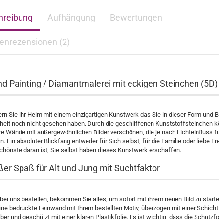
hreibung
Aufhängung
Bewertungen
enrezensionen (2)
d Painting / Diamantmalerei mit eckigen Steinchen (5D)
n Sie ihr Heim mit einem einzigartigen Kunstwerk das Sie in dieser Form und Br
rheit noch nicht gesehen haben. Durch die geschliffenen Kunststoffsteinchen 
hre Wände mit außergewöhnlichen Bilder verschönen, die je nach Lichteinfluss f
rn. Ein absoluter Blickfang entweder für Sich selbst, für die Familie oder liebe F
chönste daran ist, Sie selbst haben dieses Kunstwerk erschaffen.
ßer Spaß für Alt und Jung mit Suchtfaktor
ei uns bestellen, bekommen Sie alles, um sofort mit ihrem neuen Bild zu starte
ine bedruckte Leinwand mit Ihrem bestellten Motiv, überzogen mit einer Schicht
ber und geschützt mit einer klaren Plastikfolie. Es ist wichtig, dass die Schutzfo