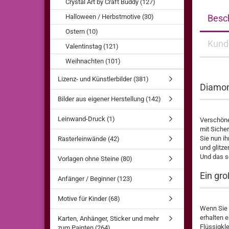
Crystal Art by Craft Buddy (127)
Halloween / Herbstmotive (30)
Besc
Ostern (10)
Kund
Valentinstag (121)
Weihnachten (101)
Lizenz- und Künstlerbilder (381)
Diamon
Bilder aus eigener Herstellung (142)
Leinwand-Druck (1)
Verschöner
mit Siche
Sie nun i
Rasterleinwände (42)
und glitze
Und das s
Vorlagen ohne Steine (80)
Ein gro
Anfänger / Beginner (123)
Motive für Kinder (68)
Wenn Sie b
erhalten e
Karten, Anhänger, Sticker und mehr
Flüssigkle
zum Painten (264)