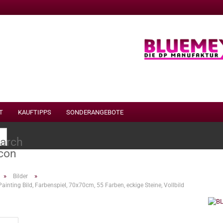
T
KAUFTIPPS
SONDERANGEBOTE
Suche...
»
»
Bilder
inting Bild, Farbenspiel, 70x70cm, 55 Farben, eckige Steine, Vollbild