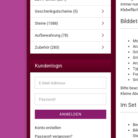
immer nur 
Klebefläch
Geschenkgutscheine (5)
Bilddet
Steine (1588)
Aufbewahrung (78)
Mot
An
Zubehör (283)
Gr
Grö
An
Kundenlogin
Typ
For
Gr
E-
Mail-
Bitte bea
Adresse
Kleine Ab
Passwort
Im Set 
ANMELDEN
Bed
Konto erstellen
Bil
St
Passwort vergessen?