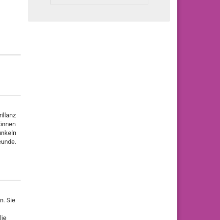
illanz
können
unkeln
reunde.
n. Sie
lie