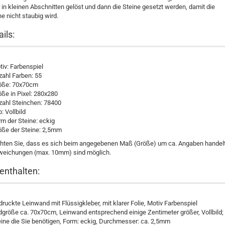
in kleinen Abschnitten gelöst und dann die Steine gesetzt werden, damit die
e nicht staubig wird.
ails:
iv: Farbenspiel
zahl Farben: 55
öße: 70x70cm
ße in Pixel: 280x280
zahl Steinchen: 78400
: Vollbild
m der Steine: eckig
öße der Steine: 2,5mm
chten Sie, dass es sich beim angegebenen Maß (Größe) um ca. Angaben handelt
weichungen (max. 10mm) sind möglich.
enthalten:
ruckte Leinwand mit Flüssigkleber, mit klarer Folie, Motiv Farbenspiel
dgröße ca. 70x70cm, Leinwand entsprechend einige Zentimeter größer, Vollbild; 
eine die Sie benötigen, Form: eckig, Durchmesser: ca. 2,5mm