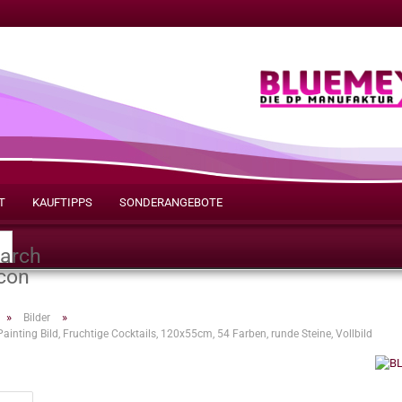
T
KAUFTIPPS
SONDERANGEBOTE
Suche...
»
»
Bilder
inting Bild, Fruchtige Cocktails, 120x55cm, 54 Farben, runde Steine, Vollbild