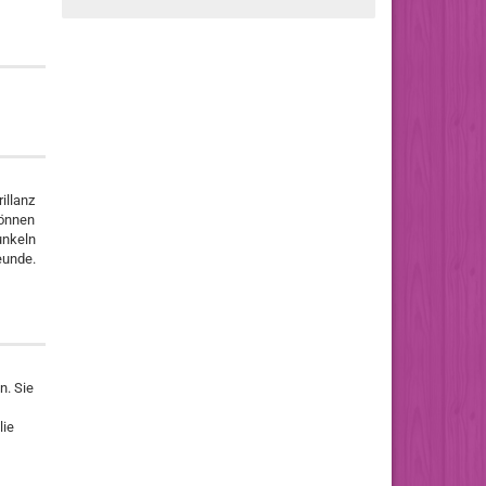
illanz
können
unkeln
reunde.
n. Sie
lie