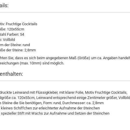
ails:
iv: Fruchtige Cocktails
öße: 120x55cm
zahl Farben: 54
: Vollbild
m der Steine: rund
öße der Steine: 2,8mm
chten Sie, dass es sich beim angegebenen Maß (Größe) um ca. Angaben handelt
weichungen (max. 10mm) sind möglich.
enthalten:
ruckte Leinwand mit Flüssigkleber, mit klarer Folie
, Motiv Fruchtige Cocktails,
ldgröße ca. 120x55cm, Leinwand entsprechend einige Zentimeter größer, Vollbild
le Steine die Sie benötigen, Form: rund, Durchmesser: ca. 2,8mm
 kleines Schiffchen zur erleichterter Aufnahme der Steinchen
n spezieller Stift mit Wachs zur Aufnahme und Setzen der Steinchen