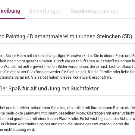
hreibung
Bewertungen
Kundenrezensionen
d Painting / Diamantmalerei mit runden Steinchen (5D)
n Sie ihr Heim mit einem einzigartigen Kunstwerk das Sie in dieser Form und Br
rheit noch nicht gesehen haben. Durch die geschliffenen Kunststoffsteinchen 
hre Wände mit außergewöhnlichen Bilder verschönen, die je nach Lichteinfluss f
rn. Ein absoluter Blickfang entweder für Sich selbst, für die Familie oder liebe F
chönste daran ist, Sie selbst haben dieses Kunstwerk erschaffen.
ßer Spaß für Alt und Jung mit Suchtfaktor
ei uns bestellen, bekommen Sie alles, um sofort mit ihrem neuen Bild zu starte
ine bedruckte Leinwand mit Ihrem bestellten Motiv, überzogen mit einer Schicht
ber und geschützt mit einer klaren Plastikfolie. Es ist wichtig, dass die Schutzfo
in kleinen Abschnitten gelöst und dann die Steine gesetzt werden, damit die
e nicht staubig wird.