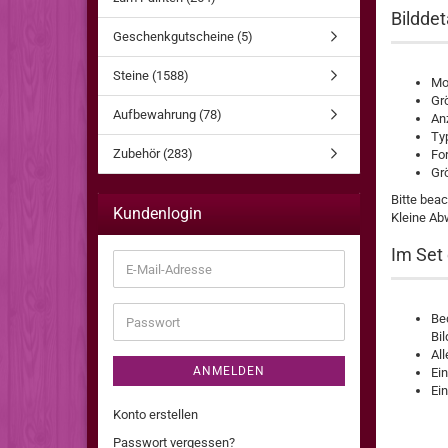
Bilddet
Geschenkgutscheine (5)
Steine (1588)
Mot
Gr
Aufbewahrung (78)
An
Typ
Zubehör (283)
For
Gr
Bitte bea
Kundenlogin
Kleine Ab
Im Set 
E-
Mail-
Adresse
Bed
Passwort
Bi
Al
ANMELDEN
Ein
Ei
Konto erstellen
Passwort vergessen?