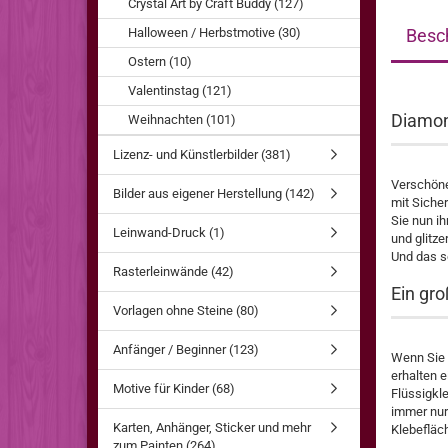
Crystal Art by Craft Buddy (127)
Halloween / Herbstmotive (30)
Besc
Ostern (10)
Valentinstag (121)
Diamon
Weihnachten (101)
Lizenz- und Künstlerbilder (381)
Verschöner
Bilder aus eigener Herstellung (142)
mit Siche
Sie nun i
Leinwand-Druck (1)
und glitze
Und das s
Rasterleinwände (42)
Ein gro
Vorlagen ohne Steine (80)
Anfänger / Beginner (123)
Wenn Sie b
erhalten e
Motive für Kinder (68)
Flüssigkle
immer nur 
Karten, Anhänger, Sticker und mehr
Klebefläch
zum Painten (264)