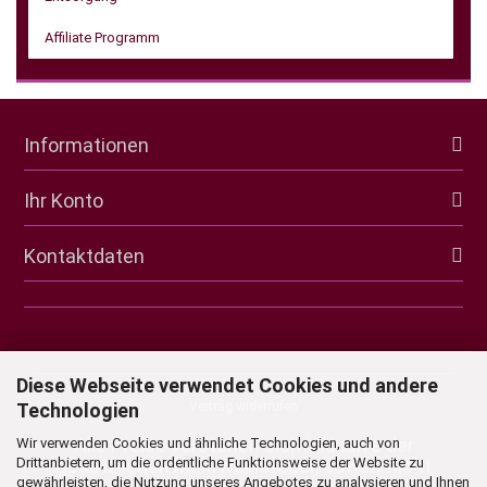
Affiliate Programm
Informationen
Ihr Konto
Kontaktdaten
Diese Webseite verwendet Cookies und andere
Technologien
Vertrag widerrufen
Alle Preise verstehen sich inklusive der
Wir verwenden Cookies und ähnliche Technologien, auch von
Drittanbietern, um die ordentliche Funktionsweise der Website zu
gesetzlichen Mehrwertsteuer, soweit nicht
gewährleisten, die Nutzung unseres Angebotes zu analysieren und Ihnen
anders gekennzeichnet.