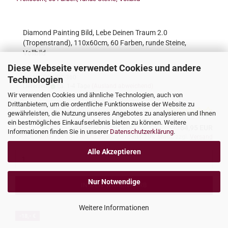
Diamond Painting Bild, Lebe Deinen Traum 2.0
(Tropenstrand), 110x60cm, 60 Farben, runde Steine,
Vollbild
Diese Webseite verwendet Cookies und andere
Art.Nr.: DP-BRC-360
Technologien
Lieferzeit:
ca. 1-4 Tage
(Ausland abweichend)
Wir verwenden Cookies und ähnliche Technologien, auch von
Drittanbietern, um die ordentliche Funktionsweise der Website zu
gewährleisten, die Nutzung unseres Angebotes zu analysieren und Ihnen
ein bestmögliches Einkaufserlebnis bieten zu können. Weitere
64,95 EUR
Informationen finden Sie in unserer
Datenschutzerklärung
.
inkl. 19% MwSt. zzgl.
Versand
Alle Akzeptieren
Nur Notwendige
IN DEN WARENKORB
Weitere Informationen
-18,- €