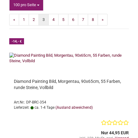
pro Seite
100 pro Seite
«
1
2
3
4
5
6
7
8
»
-14,- €
Diamond Painting Bild, Morgentau, 90x65cm, 55 Farben,
runde Steine, Vollbild
Art.Nr.: DP-BRC-354
Lieferzeit:
ca. 1-4 Tage
(Ausland abweichend)
Nur 44,95 EUR