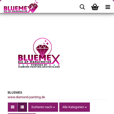
BLUEMEX
www.diamond-painting.de
Sortieren nach
Sortieren nach
Alle Kategorien